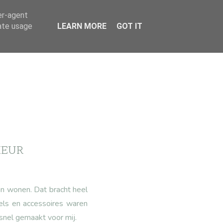
er-agent
rate usage
LEARN MORE
GOT IT
IEUR
aan wonen. Dat bracht heel
els en accessoires waren
snel gemaakt voor mij.