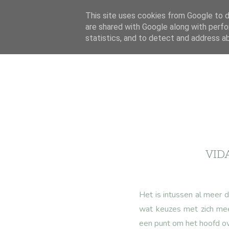
This site uses cookies from Google to de
are shared with Google along with perfo
statistics, and to detect and address a
VID
Het is intussen al meer d
wat keuzes met zich mee
een punt om het hoofd ov