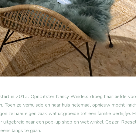
tart in 2013. Oprichtster Nancy Windels droeg haar liefde voor 
len. Toen ze verhuisde en haar huis helemaal opnieuw mocht inri
n ze haar eigen zaak wat uitgroeide tot een familie bedrijfje. H
 uitgebreid naar een pop-up shop en webwinkel. Gezien Roeselar
r eens langs te gaan.