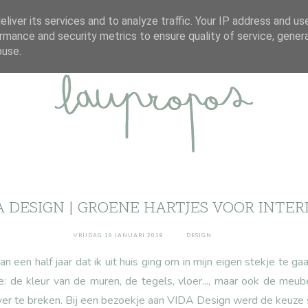
ABOUT
DISCLAIMER
CONTACT
liver its services and to analyze traffic. Your IP address and us
rmance and security metrics to ensure quality of service, gene
buse.
A DESIGN | GROENE HARTJES VOOR INTER
VRIJDAG 19 JANUARI 2018
DESIGN
an een half jaar dat ik uit huis ging om in mijn eigen stekje te g
: de kleur van de muren, de tegels, vloer..., maar ook de meub
er te breken. Bij een bezoekje aan VIDA Design werd de keuze 