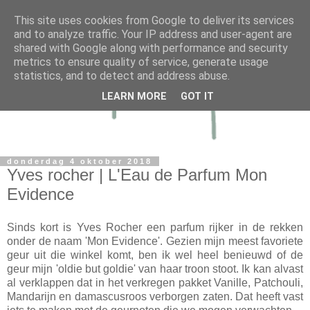
This site uses cookies from Google to deliver its services
and to analyze traffic. Your IP address and user-agent are
shared with Google along with performance and security
metrics to ensure quality of service, generate usage
statistics, and to detect and address abuse.
LEARN MORE
GOT IT
donderdag 4 oktober 2018
Yves rocher | L'Eau de Parfum Mon
Evidence
Sinds kort is Yves Rocher een parfum rijker in de rekken
onder de naam 'Mon Evidence'. Gezien mijn meest favoriete
geur uit die winkel komt, ben ik wel heel benieuwd of de
geur mijn 'oldie but goldie' van haar troon stoot. Ik kan alvast
al verklappen dat in het verkregen pakket Vanille, Patchouli,
Mandarijn en damascusroos verborgen zaten. Dat heeft vast