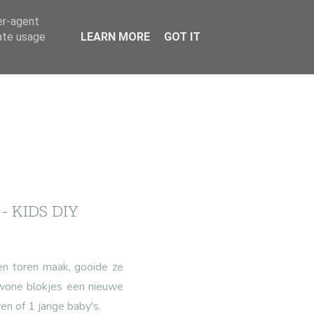
er-agent
rate usage
LEARN MORE
GOT IT
 KIDS DIY
en toren maak, gooide ze
wone blokjes een nieuwe
n of 1 jarige baby's.