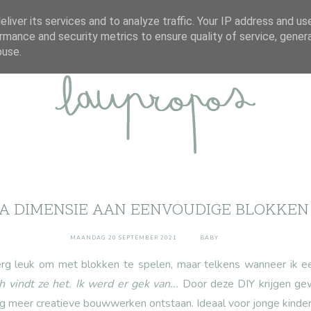
ABOUT
DISCLAIMER
CONTACT
liver its services and to analyze traffic. Your IP address and us
rmance and security metrics to ensure quality of service, gene
buse.
A DIMENSIE AAN EENVOUDIGE BLOKKEN -
MAANDAG 20 SEPTEMBER 2021
BABY
erg leuk om met blokken te spelen, maar telkens wanneer ik e
ch vindt ze het. Ik werd er gek van...
Door deze DIY krijgen ge
g meer creatieve bouwwerken ontstaan. Ideaal voor jonge kindere