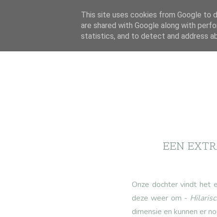
This site uses cookies from Google to de
are shared with Google along with perfo
statistics, and to detect and address a
EEN EXTR
Onze dochter vindt het 
deze weer om -
Hilaris
dimensie en kunnen er no