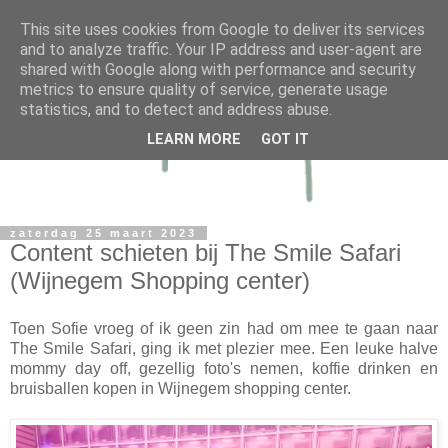
This site uses cookies from Google to deliver its services
and to analyze traffic. Your IP address and user-agent are
shared with Google along with performance and security
metrics to ensure quality of service, generate usage
statistics, and to detect and address abuse.
LEARN MORE
GOT IT
zaterdag 25 maart 2023
Content schieten bij The Smile Safari
(Wijnegem Shopping center)
Toen Sofie vroeg of ik geen zin had om mee te gaan naar
The Smile Safari, ging ik met plezier mee. Een leuke halve
mommy day off, gezellig foto's nemen, koffie drinken en
bruisballen kopen in Wijnegem shopping center.