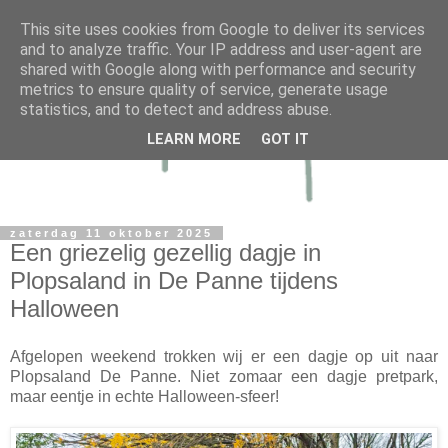
This site uses cookies from Google to deliver its services
and to analyze traffic. Your IP address and user-agent are
shared with Google along with performance and security
metrics to ensure quality of service, generate usage
statistics, and to detect and address abuse.
LEARN MORE
GOT IT
zaterdag 11 oktober 2025
Een griezelig gezellig dagje in
Plopsaland in De Panne tijdens
Halloween
Afgelopen weekend trokken wij er een dagje op uit naar
Plopsaland De Panne. Niet zomaar een dagje pretpark,
maar eentje in echte Halloween-sfeer!