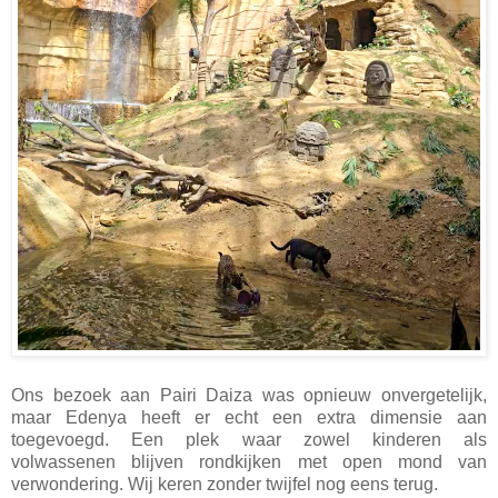
Ons bezoek aan Pairi Daiza was opnieuw onvergetelijk,
maar Edenya heeft er echt een extra dimensie aan
toegevoegd. Een plek waar zowel kinderen als
volwassenen blijven rondkijken met open mond van
verwondering. Wij keren zonder twijfel nog eens terug.