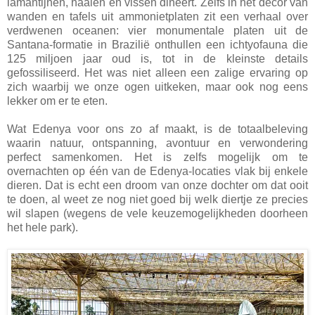
lamantijnen, haaien en vissen dineert. Zelfs in het decor van
wanden en tafels uit ammonietplaten zit een verhaal over
verdwenen oceanen: vier monumentale platen uit de
Santana-formatie in Brazilië onthullen een ichtyofauna die
125 miljoen jaar oud is, tot in de kleinste details
gefossiliseerd. Het was niet alleen een zalige ervaring op
zich waarbij we onze ogen uitkeken, maar ook nog eens
lekker om er te eten.
Wat Edenya voor ons zo af maakt, is de totaalbeleving
waarin natuur, ontspanning, avontuur en verwondering
perfect samenkomen. Het is zelfs mogelijk om te
overnachten op één van de Edenya-locaties vlak bij enkele
dieren. Dat is echt een droom van onze dochter om dat ooit
te doen, al weet ze nog niet goed bij welk diertje ze precies
wil slapen (wegens de vele keuzemogelijkheden doorheen
het hele park).