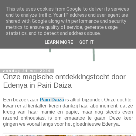
This site uses cookies from Google to deliver its services
and to analyze traffic. Your IP address and user-agent are
shared with Google along with performance and security
metrics to ensure quality of service, generate usage
statistics, and to detect and address abuse.
LEARN MORE
GOT IT
zondag 24 mei 2026
Onze magische ontdekkingstocht door
Edenya in Pairi Daiza
Een bezoek aan
Pairi Daiza
is altijd bijzonder. Onze dochter
kwam er al tientallen keren dankzij haar abonnement, dat ze
kreeg van haar mamie en papie, maar nog steeds even
razend enthousiast is om ernaartoe te gaan. Deze keer
gingen we vooral langs voor het gloednieuwe Edenya.