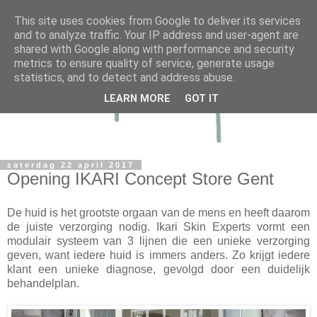
This site uses cookies from Google to deliver its services
and to analyze traffic. Your IP address and user-agent are
shared with Google along with performance and security
metrics to ensure quality of service, generate usage
statistics, and to detect and address abuse.
LEARN MORE
GOT IT
zaterdag 22 april 2017
Opening IKARI Concept Store Gent
De huid is het grootste orgaan van de mens en heeft daarom
de juiste verzorging nodig. Ikari Skin Experts vormt een
modulair systeem van 3 lijnen die een unieke verzorging
geven, want iedere huid is immers anders. Zo krijgt iedere
klant een unieke diagnose, gevolgd door een duidelijk
behandelplan.