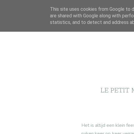
This site uses cookies from Google to de
are shared with Google along with perfo
statistics, and to detect and address a
LE PETIT 
Het is altijd een klein fe
ruiken keer op keer verr