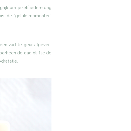
grijk om jezelf iedere dag
ais de 'geluksmomenten'
 een zachte geur afgeven.
orheen de dag blijf je de
dratatie.