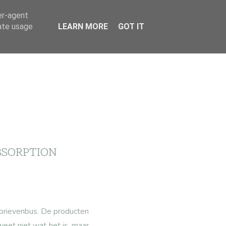
er-agent
rate usage
LEARN MORE
GOT IT
ABSORPTION
de brievenbus. De producten
eet niet wat het is, maar