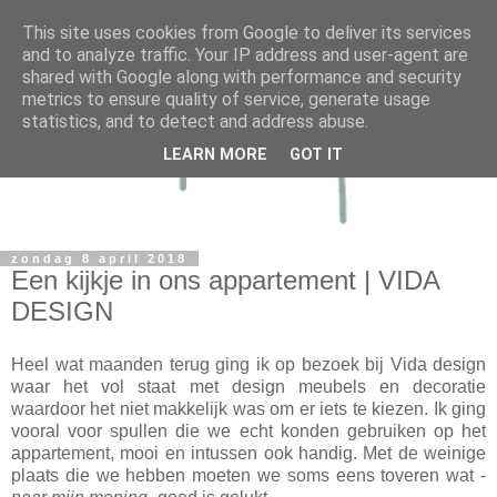
This site uses cookies from Google to deliver its services
and to analyze traffic. Your IP address and user-agent are
shared with Google along with performance and security
metrics to ensure quality of service, generate usage
statistics, and to detect and address abuse.
LEARN MORE
GOT IT
zondag 8 april 2018
Een kijkje in ons appartement | VIDA
DESIGN
Heel wat maanden terug ging ik op bezoek bij Vida design
waar het vol staat met design meubels en decoratie
waardoor het niet makkelijk was om er iets te kiezen. Ik ging
vooral voor spullen die we echt konden gebruiken op het
appartement, mooi en intussen ook handig. Met de weinige
plaats die we hebben moeten we soms eens toveren wat -