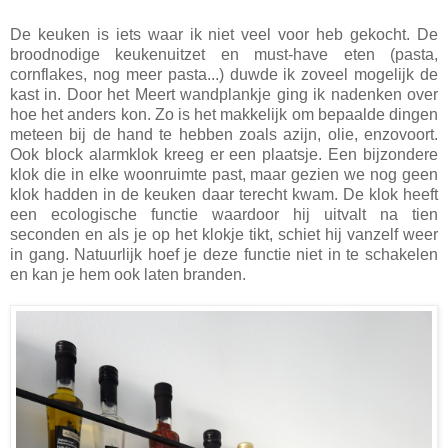
De keuken is iets waar ik niet veel voor heb gekocht. De
broodnodige keukenuitzet en must-have eten (pasta,
cornflakes, nog meer pasta...) duwde ik zoveel mogelijk de
kast in. Door het Meert wandplankje ging ik nadenken over
hoe het anders kon. Zo is het makkelijk om bepaalde dingen
meteen bij de hand te hebben zoals azijn, olie, enzovoort.
Ook block alarmklok kreeg er een plaatsje. Een bijzondere
klok die in elke woonruimte past, maar gezien we nog geen
klok hadden in de keuken daar terecht kwam. De klok heeft
een ecologische functie waardoor hij uitvalt na tien
seconden en als je op het klokje tikt, schiet hij vanzelf weer
in gang. Natuurlijk hoef je deze functie niet in te schakelen
en kan je hem ook laten branden.