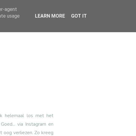
er-agent
rate usage
LEARN MORE
GOT IT
 ik helemaal los met het
 Goed... via Instagram en
et oog verliezen. Zo kreeg