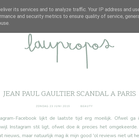
ABOUT
DISCLAIMER
CONTACT
liver its services and to analyze traffic. Your IP address and us
rmance and security metrics to ensure quality of service, gene
buse.
JEAN PAUL GAULTIER SCANDAL A PARIS
ZONDAG 23 JUNI 2019
BEAUTY
agram-Facebook lijkt de laatste tijd erg moeilijk. Ofwel ga
erwijl Instagram stil ligt, ofwel doe ik precies het omgekeerde.
 nieuws, maar natuurlijk mag ik mijn good 'ol reviews niet uit h