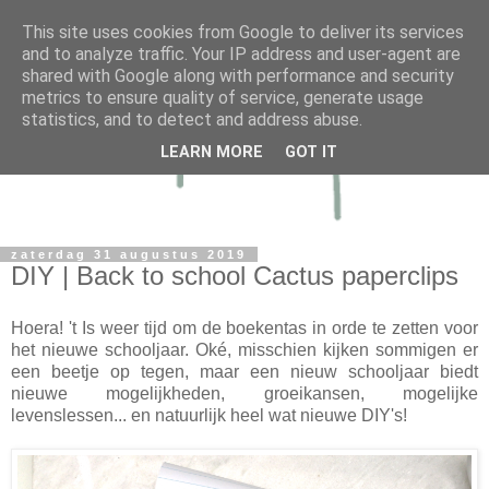
This site uses cookies from Google to deliver its services
and to analyze traffic. Your IP address and user-agent are
shared with Google along with performance and security
metrics to ensure quality of service, generate usage
statistics, and to detect and address abuse.
LEARN MORE
GOT IT
zaterdag 31 augustus 2019
DIY | Back to school Cactus paperclips
Hoera! 't Is weer tijd om de boekentas in orde te zetten voor
het nieuwe schooljaar. Oké, misschien kijken sommigen er
een beetje op tegen, maar een nieuw schooljaar biedt
nieuwe mogelijkheden, groeikansen, mogelijke
levenslessen... en natuurlijk heel wat nieuwe DIY's!