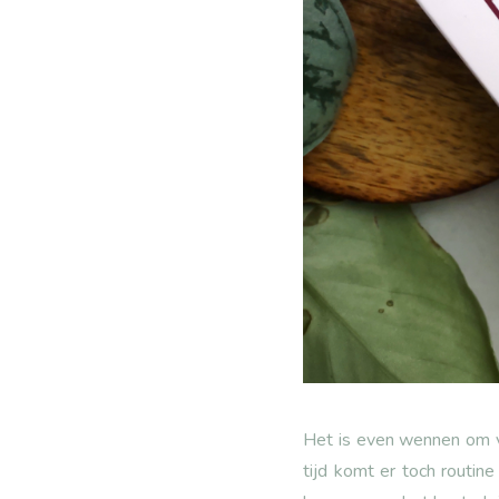
Het is even wennen om v
tijd komt er toch routin