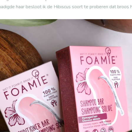
adigde haar besloot ik de Hibiscus soort te proberen dat broos h