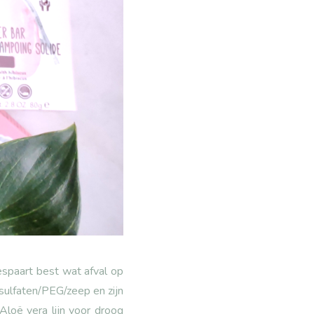
espaart best wat afval op
/sulfaten/PEG/zeep en zijn
Aloë vera lijn voor droog