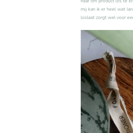
haar om product los te k
mij kan ik er heel wat l
loslaat zorgt wel voor ee