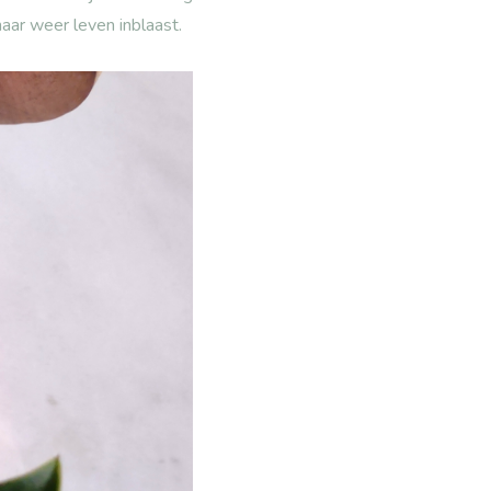
aar weer leven inblaast.