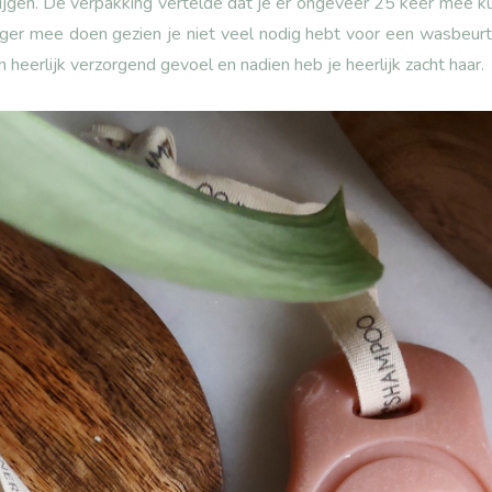
rijgen. De verpakking vertelde dat je er ongeveer 25 keer mee 
anger mee doen gezien je niet veel nodig hebt voor een wasbeurt
n heerlijk verzorgend gevoel en nadien heb je heerlijk zacht haar.