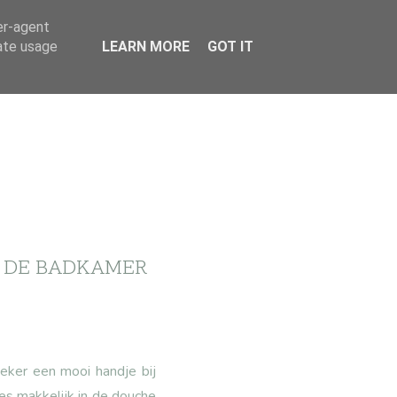
er-agent
rate usage
LEARN MORE
GOT IT
N DE BADKAMER
eker een mooi handje bij
jes makkelijk in de douche