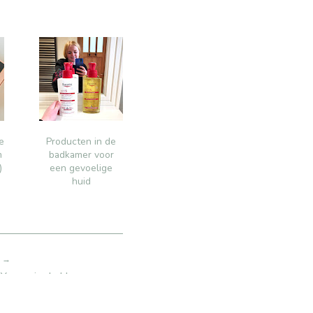
e
Producten in de
m
badkamer voor
)
een gevoelige
huid
s →
oor in de klas en voor
s