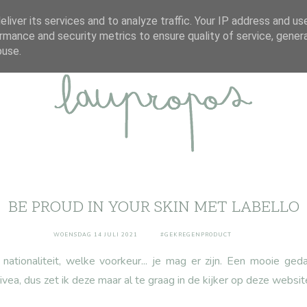
ABOUT
DISCLAIMER
CONTACT
liver its services and to analyze traffic. Your IP address and us
rmance and security metrics to ensure quality of service, gene
buse.
BE PROUD IN YOUR SKIN MET LABELLO
WOENSDAG 14 JULI 2021
#GEKREGENPRODUCT
ationaliteit, welke voorkeur... je mag er zijn. Een mooie ged
vea, dus zet ik deze maar al te graag in de kijker op deze website