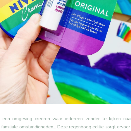
n een omgeving creëren waar iedereen, zonder te kijken naar
, familiale omstandigheden... Deze regenboog editie zorgt ervoor