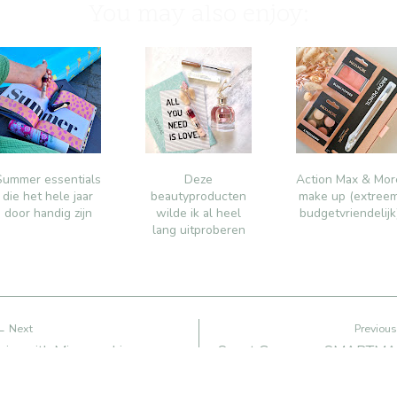
You may also enjoy:
Summer essentials
Deze
Action Max & Mor
die het hele jaar
beautyproducten
make up (extree
door handig zijn
wilde ik al heel
budgetvriendelijk
lang uitproberen
← Next
Previou
wim with Mi sprunchie
Smart Games en SMARTMAX v
thui