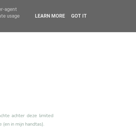
er-agent
rate usage
LEARN MORE
GOT IT
achte achter deze limited
 (en in mijn handtas).