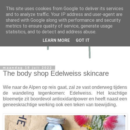
This site uses cookies from Google to deliver its services
and to analyze traffic. Your IP address and user-agent are
shared with Google along with performance and security
metrics to ensure quality of service, generate usage
statistics, and to detect and address abuse.
LEARN MORE
GOT IT
maandag 18 juli 2022
The body shop Edelweiss skincare
Wie naar de Alpen op reis gaat, zal ze vast onderweg tijdens
de wandeling tegenkomen: Edelweiss. Het krachtige
bloemetje zit boordevol antioxidantpower en heeft naast een
geneeskrachtige werking ook een teken van toewijding.