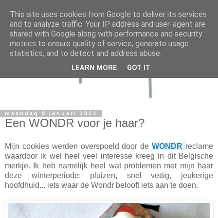
This site uses cookies from Google to deliver its services
and to analyze traffic. Your IP address and user-agent are
shared with Google along with performance and security
metrics to ensure quality of service, generate usage
statistics, and to detect and address abuse.
LEARN MORE
GOT IT
maandag 8 januari 2024
Een WONDR voor je haar?
Mijn cookies werden overspoeld door de
WONDR
reclame
waardoor ik wel heel veel interesse kreeg in dit Belgische
merkje. Ik heb namelijk heel wat problemen met mijn haar
deze winterperiode: pluizen, snel vettig, jeukerige
hoofdhuid... iets waar de Wondr belooft iets aan te doen.