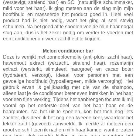
(verstevigt, stralend haar) en SCI (natuurlijke schuimmaker,
mild voor het haar). Ik ging meteen aan de slag mijn mijn
hoofdhuid en masseerde het product goed in. Heel veel
product had ik niet nodig, want het ging al snel stevig
schuimen. Na het goed af te spoelen voelde mijn haar nogal
stug aan, dus is het zeker nodig om verder te voeden met
een conditioner om weer zachtheid te krijgen.
Melon conditioner bar
Deze is verrijkt met zonnebloemolie (anti-pluis, zacht haar),
havermout extract (verzacht, stralend haar), rozemarijn
extract (versterkt, stimuleert haargroei) en cacao boter
(hydrateert, verzorgt), ideaal voor personen met een
gevoelige hoofdhuid (hypoallergeen, milde verzorging). Het
gebruik ervan is gelijkaardig met die van de shampoo,
alleen laat je de conditioner beter even intrekken in het haar
voor een fijne werking. Tijdens het aanbrengen focuste ik mij
vooral op het onderste deel van het haar haar en de
haarpunten. Na het uit te spoelen, kon het toch nog iets
zachter, dus deed ik het nog een tweede keer, waardoor het
lekker zacht (gevoed) aanvoelde. Ik merkte al meteen een
groot verschil toen ik nadien mijn haar kamde, want er zaten
een heel stuk minder klitten in mijn haar waardoor het