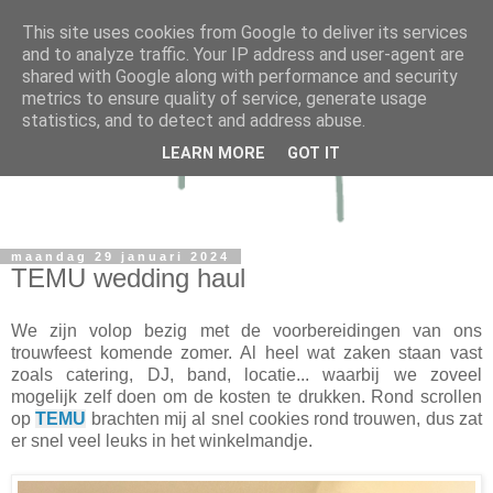
This site uses cookies from Google to deliver its services
and to analyze traffic. Your IP address and user-agent are
shared with Google along with performance and security
metrics to ensure quality of service, generate usage
statistics, and to detect and address abuse.
LEARN MORE
GOT IT
maandag 29 januari 2024
TEMU wedding haul
We zijn volop bezig met de voorbereidingen van ons
trouwfeest komende zomer. Al heel wat zaken staan vast
zoals catering, DJ, band, locatie... waarbij we zoveel
mogelijk zelf doen om de kosten te drukken. Rond scrollen
op
TEMU
brachten mij al snel cookies rond trouwen, dus zat
er snel veel leuks in het winkelmandje.