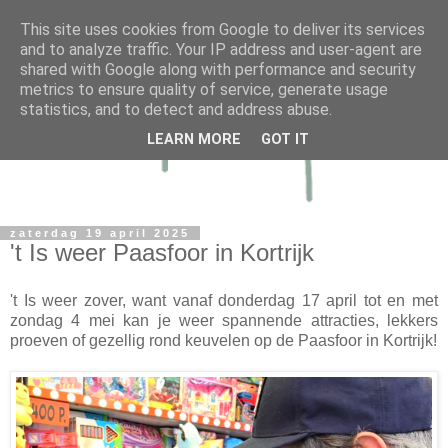
This site uses cookies from Google to deliver its services
and to analyze traffic. Your IP address and user-agent are
shared with Google along with performance and security
metrics to ensure quality of service, generate usage
statistics, and to detect and address abuse.
LEARN MORE
GOT IT
zaterdag 19 april 2025
't Is weer Paasfoor in Kortrijk
't Is weer zover, want vanaf donderdag 17 april tot en met
zondag 4 mei kan je weer spannende attracties, lekkers
proeven of gezellig rond keuvelen op de Paasfoor in Kortrijk!