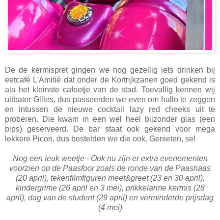
De de kermispret gingen we nog gezellig iets drinken bij
eetcafé L'Amitié dat onder de Kortrijkzanen goed gekend is
als het kleinste cafeetje van de stad. Toevallig kennen wij
uitbater Gilles, dus passeerden we even om hallo te zeggen
en intussen de nieuwe cocktail lazy red cheeks uit te
proberen. Die kwam in een wel heel bijzonder glas (een
bips) geserveerd. De bar staat ook gekend voor mega
lekkere Picon, dus bestelden we die ook. Genieten, se!
Nog een leuk weetje - Ook nu zijn er extra evenementen
voorzien op de Paasfoor zoals de ronde van de Paashaas
(20 april), tekenfilmfiguren meet&greet (23 en 30 april),
kindergrime (26 april en 3 mei), prikkelarme kermis (28
april), dag van de student (29 april) en verminderde prijsdag
(4 mei)