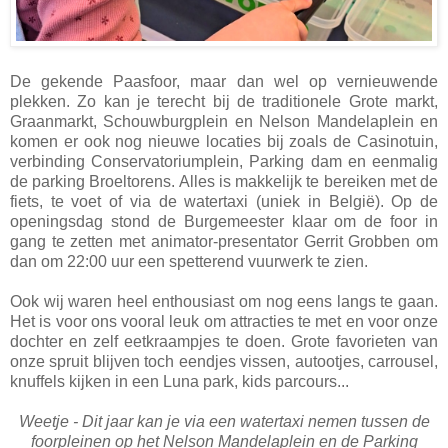
De gekende Paasfoor, maar dan wel op vernieuwende
plekken. Zo kan je terecht bij de traditionele Grote markt,
Graanmarkt, Schouwburgplein en Nelson Mandelaplein en
komen er ook nog nieuwe locaties bij zoals de Casinotuin,
verbinding Conservatoriumplein, Parking dam en eenmalig
de parking Broeltorens. Alles is makkelijk te bereiken met de
fiets, te voet of via de watertaxi (uniek in België). Op de
openingsdag stond de Burgemeester klaar om de foor in
gang te zetten met animator-presentator Gerrit Grobben om
dan om 22:00 uur een spetterend vuurwerk te zien.
Ook wij waren heel enthousiast om nog eens langs te gaan.
Het is voor ons vooral leuk om attracties te met en voor onze
dochter en zelf eetkraampjes te doen. Grote favorieten van
onze spruit blijven toch eendjes vissen, autootjes, carrousel,
knuffels kijken in een Luna park, kids parcours...
Weetje - Dit jaar kan je via een watertaxi nemen tussen de
foorpleinen op het Nelson Mandelaplein en de Parking