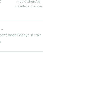
3 kindvriendelijke
smoothie recepten
0
met KitchenAid
draadloze blender
s →
cht door Edenya in Pairi
a