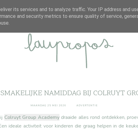
ABOUT
DISCLAIMER
CONTACT
liver its services and to analyze traffic. Your IP address and us
rmance and security metrics to ensure quality of service, gene
buse.
N SMAKELIJKE NAMIDDAG BIJ COLRUYT G
MAANDAG 25 MEI 2026
ADVERTENTIE
ij
Colruyt Group Academy
draaide alles rond ontdekken, pro
 Een ideale activiteit voor kinderen die graag helpen in de keuk