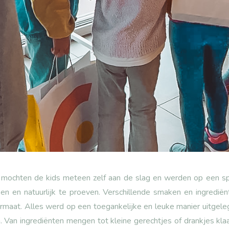
 mochten de kids meteen zelf aan de slag en werden op een s
ijken en natuurlijk te proeven. Verschillende smaken en ingred
rmaat. Alles werd op een toegankelijke en leuke manier uitgeleg
 Van ingrediënten mengen tot kleine gerechtjes of drankjes kl