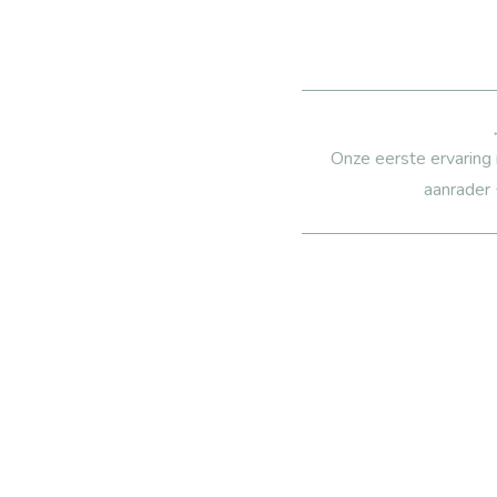
Kerstkransje vol
snoep
Onze eerste ervaring
aanrader 