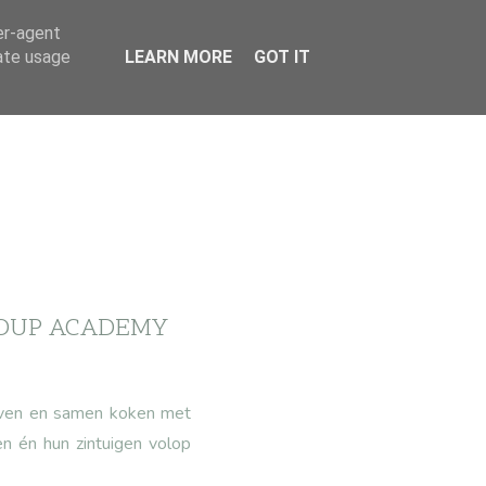
er-agent
rate usage
LEARN MORE
GOT IT
ROUP ACADEMY
even en samen koken met
en én hun zintuigen volop