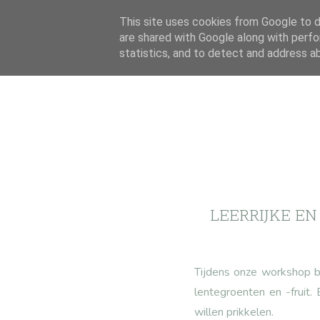
This site uses cookies from Google to de
are shared with Google along with perfo
statistics, and to detect and address a
LEERRIJKE E
Tijdens onze workshop b
lentegroenten en -fruit.
willen prikkelen.