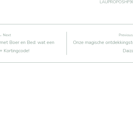
We gaan de
Bakken voor kids
HelloFresh +
veggie toer op
met Tasty Tinies
Kortingscode
LAUPROPOSHF9
← Next
Previou
 met Boer en Bed: wat een
Onze magische ontdekkingsto
+ Kortingcode!
Daiz