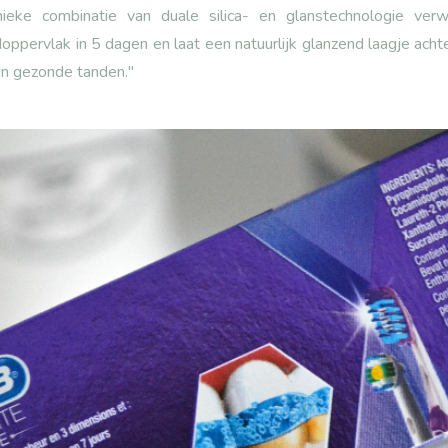
nieke combinatie van duale silica- en glanstechnologie ve
oppervlak in 5 dagen en laat een natuurlijk glanzend laagje ach
en gezonde tanden."