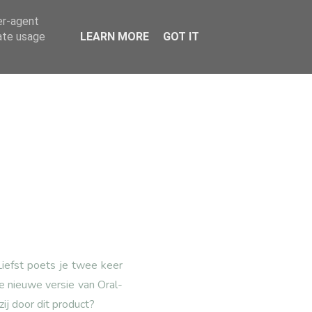
er-agent
rate usage
LEARN MORE
GOT IT
Liefst poets je twee keer
ze nieuwe versie van Oral-
ij door dit product?