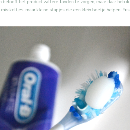
n belooft het product wittere tanden te zorgen, maar daar heb i
irakeltjes, maar kleine stapjes die een klein beetje helpen. Fris