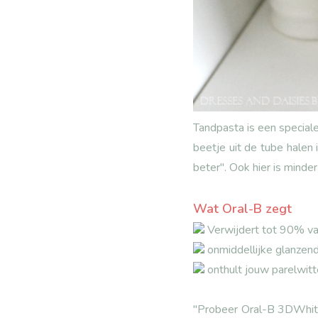
Tandpasta is een special
beetje uit de tube halen
beter". Ook hier is minder
Wat Oral-B zegt
Verwijdert tot 90% va
onmiddellijke glanzen
onthult jouw parelwitt
"Probeer Oral-B 3DWhite