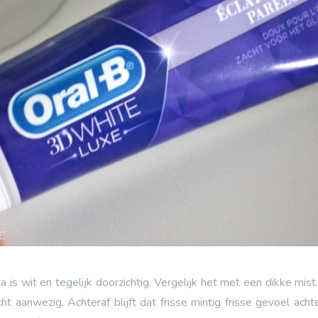
 is wit en tegelijk doorzichtig. Vergelijk het met een dikke mis
cht aanwezig. Achteraf blijft dat frisse mintig frisse gevoel ac