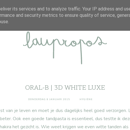
ABOUT
DISCLAIMER
CONTACT
liver its services and to analyze traffic. Your IP address and us
rmance and security metrics to ensure quality of service, gene
buse.
ORAL-B | 3D WHITE LUXE
DONDERDAG 8 JANUARI 2015
HYGIËNE
st van je leven en moet je dus dagelijks heel goed verzorgen. 
 beter. Ook een goede tandpasta is essentieel, dus testte ik de
akira het gezicht is. Wie weet krijgen we even witte tanden als z