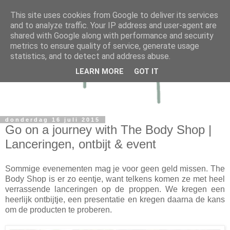
This site uses cookies from Google to deliver its services
and to analyze traffic. Your IP address and user-agent are
shared with Google along with performance and security
metrics to ensure quality of service, generate usage
statistics, and to detect and address abuse.
LEARN MORE
GOT IT
donderdag 16 juli 2015
Go on a journey with The Body Shop |
Lanceringen, ontbijt & event
Sommige evenementen mag je voor geen geld missen. The
Body Shop is er zo eentje, want telkens komen ze met heel
verrassende lanceringen op de proppen. We kregen een
heerlijk ontbijtje, een presentatie en kregen daarna de kans
om de producten te proberen.