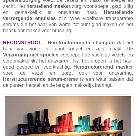
spoelverzorging
voedt de vezels en maakt ze soepel en
zacht. Het
herstellend masker
zorgt voor soepel, glad, zijig
en gemakkelijk te ontwarren haar.
Herstellende
verzorgende emulsies
zijn twee vloeibare transparante
serums die het haar van wortel tot punt glad maken en het
haar klaar maken voor brushing.
RECONSTRUCT -
Herstructurerende shampoo
dat het
haar van wortel tot punt soepel en zijig maakt. De
Verzorging met spoelen
versoepelt de vochtige vezels en
vergemakkelijkt het ontwarren. Na het drogen is het haar
goed gevoed en veerkrachtig.
Herstructurerend masker
voed de vezel en zorgt ook voor ontwarring.
Herstructurerende serum-crème
is een witte balsem dat
de punten herstelt en de lengten makkelijk indringt.