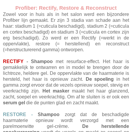
Profiber: Rectify, Restore & Reconstruct
Zowel voor in huis als in het salon werd een bijzondere
Profiber lijn gemaakt. Er zijn 3 stadia van schade aan het
haar: stadium 1 (=cuticula beschadigd), stadium 2 (=cuticula
en cortex beschadigd) en stadium 3 (=cuticula en cortex zijn
erg beschadigd). Zo werd er een Rectify (=werkt in de
oppervlakte), restore (= herstellend) en reconstruct
(=herstructurerend gamma) ontworpen.
RECTIFY
- Shampoo
met resurface-effect. Het haar is
gemakkelijk te ontwarren en in model te brengen door de
lichtroze, heldere gel. De oppervlakte van de haarmaterie is
hersteld, het haar is opnieuw zacht.
De spoeling
in het
gamma zorgt ervoor dat de vezels opnieuw soepel, stevig en
veerkrachtig zijn.
Het masker
maakt het haar glanzend,
zacht, soepel en veerkrachtig. Om af te sluiten is er ook een
serum gel
die de punten glad en zacht maakt.
RESTORE -
Shampoo
zorgt dat de beschadigde
haarmaterie opnieuw wordt verzorgd met een
parelmoerwitte gel-crème.
De herstellende