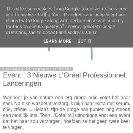
This site uses cookies from Google to deliver its services
and to analyze traffic. Your IP address and user-agent are
shared with Google along with performance and security
metrics to ensure quality of service, generate usage
statistics, and to detect and address abuse.
LEARN MORE
GOT IT
zaterdag 19 september 2015
Event | 3 Nieuwe L'Oréal Professionnel
Lanceringen
Wanneer je van nature een erg droge huid volgt het haar
snel. Na elke wasbeurt verzorg ik mijn haar extra met serum,
olie, crème ... Helaas zijn de droge haarpunten nog steeds
een moeilijk iets. Toen L'Oréal mij uitnodigde voor een event
dat het haar zou verzorgen, hoefden ze het geen twee keer
te vragen.