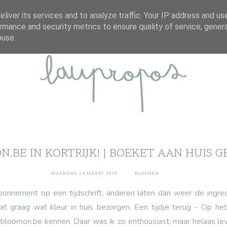
ABOUT
DISCLAIMER
CONTACT
liver its services and to analyze traffic. Your IP address and us
rmance and security metrics to ensure quality of service, gene
buse.
.BE IN KORTRIJK! | BOEKET AAN HUIS 
MAANDAG 14 MAART 2016
BLOEMEN
nement op een tijdschrift, anderen laten dan weer de ingred
aat graag wat kleur in huis bezorgen. Een tijdje terug - Op he
ik bloomon.be kennen. Daar was ik zo enthousiast, maar helaas le