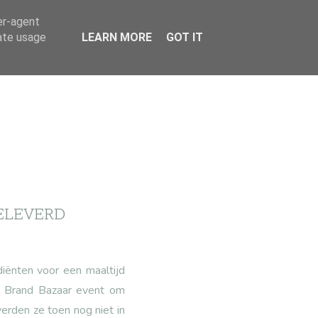
er-agent
rate usage
LEARN MORE
GOT IT
GELEVERD
iënten voor een maaltijd
t
Brand Bazaar event
om
verden ze toen nog niet in