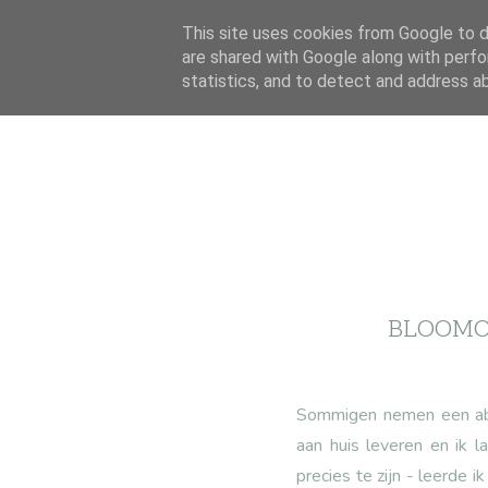
This site uses cookies from Google to de
are shared with Google along with perfo
statistics, and to detect and address a
BLOOMON
Sommigen nemen een abon
aan huis leveren en ik l
precies te zijn - leerde 