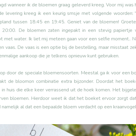
agd wanneer ik de bloemen graag geleverd kreeg. Voor mij was 
de levering kreeg ik een keurig smsje met volgende woorden:
epland tussen 18:45 en 19:45. Geniet van de bloemen! Groet
d 20:00. De bloemen zaten ingepakt in een stevig papiertj
ot met water. Ik liet mij meteen gaan voor een
selfie
moment.. Na
 vaas. De vaas is een optie bij de bestelling, maar misstaat zek
enmalige aankoop die je telkens opnieuw kunt gebruiken.
op door de speciale bloemensoorten. Meestal ga ik voor een bo
akt de bloomon combinatie extra bijzonder. Doordat het boek
n in huis die elke keer verrassend uit de hoek komen. Het bijgel
ven bloemen. Hierdoor weet ik dat het boeket ervoor zorgt dat je
d namelijk al dat een bepaalde bloem verdacht op een kraanvogel