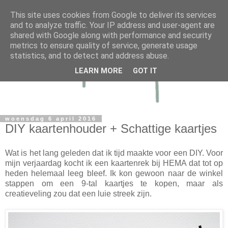
This site uses cookies from Google to deliver its services
and to analyze traffic. Your IP address and user-agent are
shared with Google along with performance and security
metrics to ensure quality of service, generate usage
statistics, and to detect and address abuse.
LEARN MORE
GOT IT
woensdag 6 april 2016
DIY kaartenhouder + Schattige kaartjes
Wat is het lang geleden dat ik tijd maakte voor een DIY. Voor
mijn verjaardag kocht ik een kaartenrek bij HEMA dat tot op
heden helemaal leeg bleef. Ik kon gewoon naar de winkel
stappen om een 9-tal kaartjes te kopen, maar als
creatieveling zou dat een luie streek zijn.