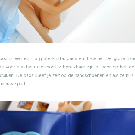
koop is een etui, 5 grote kristal pads en 4 kleine. De grote ha
e voor plaatsen die moeilijk bereikbaar zijn of voor op het g
bruiken. De pads kleef je zelf op de handschoenen en als ze hun
 nieuwe pad.