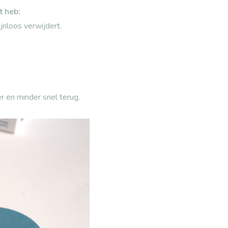
t heb:
nloos verwijdert.
er en minder snel terug.