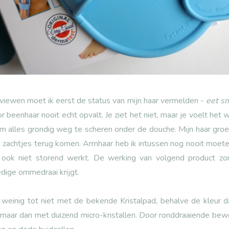
eviewen moet ik eerst de status van mijn haar vermelden -
eet sm
or beenhaar nooit echt opvalt. Je ziet het niet, maar je voelt het 
m alles grondig weg te scheren onder de douche. Mijn haar groeit
tijd zachtjes terug komen. Armhaar heb ik intussen nog nooit moe
 ook niet storend werkt. De werking van volgend product zo
ledige ommedraai krijgt.
weinig tot niet met de bekende Kristalpad, behalve de kleur da
 maar dan met duizend micro-kristallen. Door ronddraaiende bewe