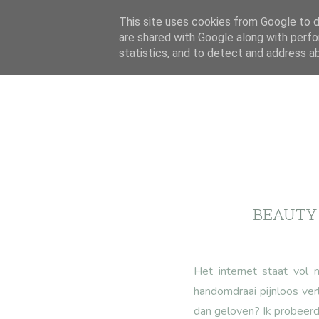
This site uses cookies from Google to de
are shared with Google along with perfo
statistics, and to detect and address a
BEAUTY
Het internet staat vol 
handomdraai pijnloos ve
dan geloven? Ik probeerd