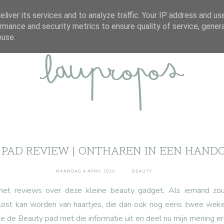
ABOUT
DISCLAIMER
CONTACT
liver its services and to analyze traffic. Your IP address and us
rmance and security metrics to ensure quality of service, gene
buse.
 PAD REVIEW | ONTHAREN IN EEN HAND
MAANDAG 4 APRIL 2016
BEAUTY
met reviews over deze kleine beauty gadget. Als iemand zou
rlost kan worden van haartjes, die dan ook nog eens twee weken
e de Beauty pad met die informatie uit en deel nu mijn mening er