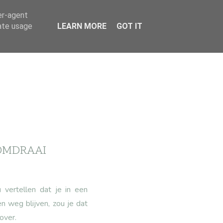
er-agent
rate usage
LEARN MORE
GOT IT
OMDRAAI
 vertellen dat je in een
 weg blijven, zou je dat
over.