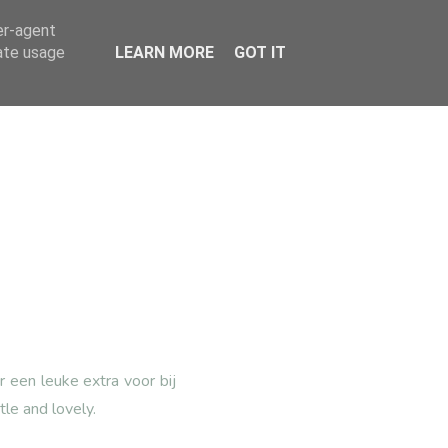
er-agent
rate usage
LEARN MORE
GOT IT
r een leuke extra voor bij
tle and lovely.