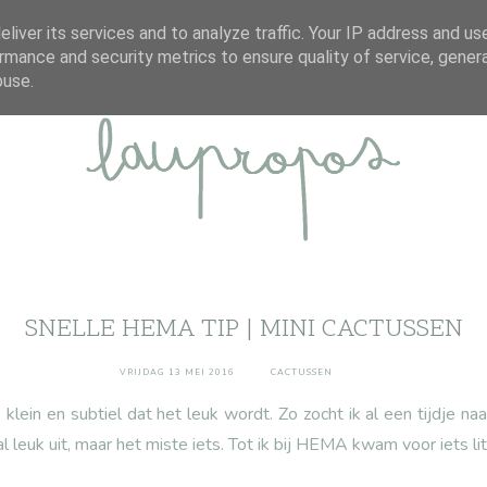
ABOUT
DISCLAIMER
CONTACT
liver its services and to analyze traffic. Your IP address and us
rmance and security metrics to ensure quality of service, gene
buse.
SNELLE HEMA TIP | MINI CACTUSSEN
VRIJDAG 13 MEI 2016
CACTUSSEN
klein en subtiel dat het leuk wordt. Zo zocht ik al een tijdje naa
al leuk uit, maar het miste iets. Tot ik bij HEMA kwam voor iets lit