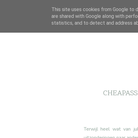
This site uses cookies from Google to de
are shared with Google along with perfo
statistics, and to detect and address a
CHEAPASS
Terwijl heel wat van ju
uitzonderingen naar ander