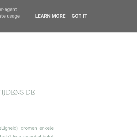
er-agent
rate usage
LEARN MORE
GOT IT
IJDENS DE
elligheid) dromen enkele
 toch? Een zonnebril helpt