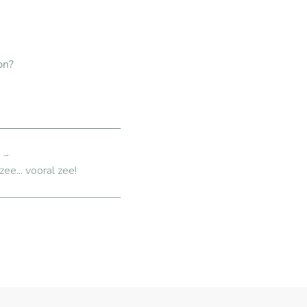
on?
s →
zee... vooral zee!