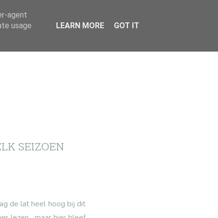
er-agent
rate usage
LEARN MORE
GOT IT
ELK SEIZOEN
g de lat heel hoog bij dit
er lezen, maar hier bleef