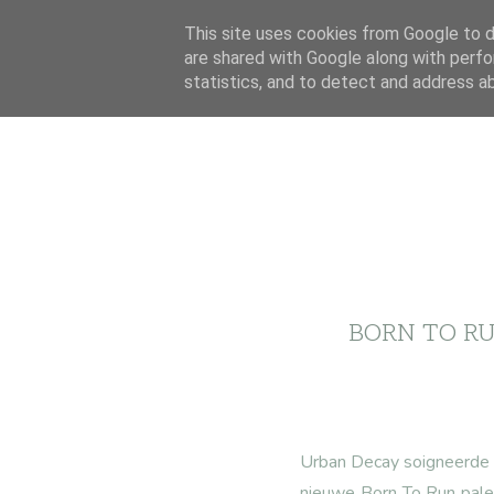
This site uses cookies from Google to de
are shared with Google along with perfo
statistics, and to detect and address a
BORN TO RU
Urban Decay
soigneerde o
nieuwe Born To Run palet