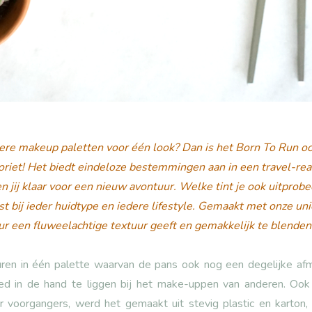
ere makeup paletten voor één look? Dan is het Born To Run 
riet! Het biedt eindeloze bestemmingen aan in een travel-re
n jij klaar voor een nieuw avontuur. Welke tint je ook uitprobee
t bij ieder huidtype en iedere lifestyle. Gemaakt met onze un
ur een fluweelachtige textuur geeft en gemakkelijk te blenden 
uren in één palette waarvan de pans ook nog een degelijke afm
 in de hand te liggen bij het make-uppen van anderen. Ook v
ar voorgangers, werd het gemaakt uit stevig plastic en karton,