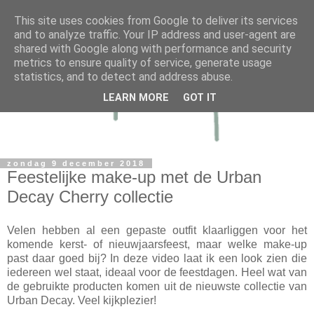
This site uses cookies from Google to deliver its services
and to analyze traffic. Your IP address and user-agent are
shared with Google along with performance and security
metrics to ensure quality of service, generate usage
statistics, and to detect and address abuse.
LEARN MORE
GOT IT
zondag 9 december 2018
Feestelijke make-up met de Urban
Decay Cherry collectie
Velen hebben al een gepaste outfit klaarliggen voor het
komende kerst- of nieuwjaarsfeest, maar welke make-up
past daar goed bij? In deze video laat ik een look zien die
iedereen wel staat, ideaal voor de feestdagen. Heel wat van
de gebruikte producten komen uit de nieuwste collectie van
Urban Decay. Veel kijkplezier!