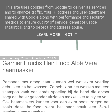
This site uses cookies from Google to deliver its services
and to analyze traffic. Your IP address and user-agent are
shared with Google along with performance and security
metrics to ensure quality of service, generate usage
statistics, and to detect and address abuse.
LEARN MORE
GOT IT
maandag 2 september 2019
Garnier Fructis Hair Food Aloë Vera
haarmasker
Personen met droog haar kunnen wel wat extra voeding
gebruiken na het wassen. Zo heb ik na het wassen met een
shampoo vaak een après spoeling bij de hand die ervoor
zorgt dat het er gezonder uitziet en makkelijker te stylen valt.
Ook haarmaskers kunnen voor een extra boost zorgen net
zoals deze hairfood; want het haar smult een 3-in-1