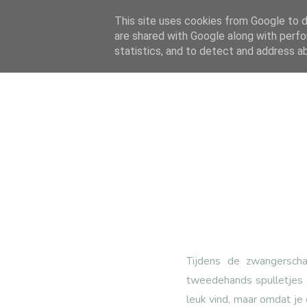
This site uses cookies from Google to de
are shared with Google along with perfo
statistics, and to detect and address a
Tijdens de
zwangersch
tweedehands spulletjes d
leuk vind, maar omdat je 