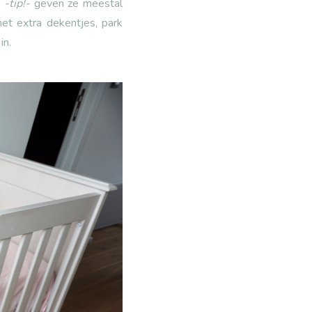
n
-tip!-
geven ze meestal
et extra dekentjes, park
in.