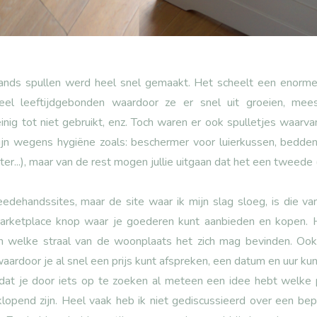
nds spullen werd heel snel gemaakt. Het scheelt een enorme 
heel leeftijdgebonden waardoor ze er snel uit groeien, mee
ig tot niet gebruikt, enz. Toch waren er ook spulletjes waarvan
n wegens hygiëne zoals: beschermer voor luierkussen, bedden
r...), maar van de rest mogen jullie uitgaan dat het een tweede (
edehandssites, maar de site waar ik mijn slag sloeg, is die va
rketplace knop waar je goederen kunt aanbieden en kopen. H
in welke straal van de woonplaats het zich mag bevinden. Oo
aardoor je al snel een prijs kunt afspreken, een datum en uur k
dat je door iets op te zoeken al meteen een idee hebt welke p
klopend zijn. Heel vaak heb ik niet gediscussieerd over een be