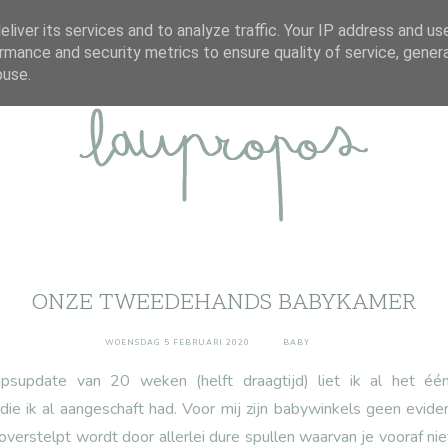
ABOUT
DISCLAIMER
CONTACT
liver its services and to analyze traffic. Your IP address and us
rmance and security metrics to ensure quality of service, gene
buse.
ONZE TWEEDEHANDS BABYKAMER
WOENSDAG 5 FEBRUARI 2020
BABY
apsupdate van 20 weken
(helft draagtijd) liet ik al het é
ie ik al aangeschaft had. Voor mij zijn babywinkels geen evident
overstelpt wordt door allerlei dure spullen waarvan je vooraf ni