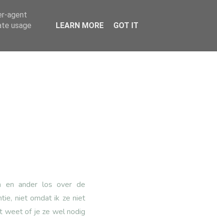
er-agent
rate usage
LEARN MORE
GOT IT
én en ander los over de
ie, niet omdat ik ze niet
et weet of je ze wel nodig