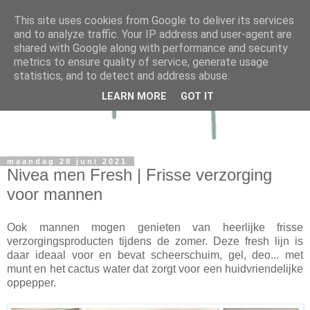
This site uses cookies from Google to deliver its services
and to analyze traffic. Your IP address and user-agent are
shared with Google along with performance and security
metrics to ensure quality of service, generate usage
statistics, and to detect and address abuse.
LEARN MORE
GOT IT
maandag 28 juni 2021
Nivea men Fresh | Frisse verzorging
voor mannen
Ook mannen mogen genieten van heerlijke frisse
verzorgingsproducten tijdens de zomer. Deze fresh lijn is
daar ideaal voor en bevat scheerschuim, gel, deo... met
munt en het cactus water dat zorgt voor een huidvriendelijke
oppepper.