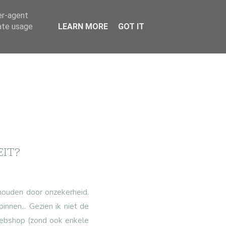
er-agent
rate usage
LEARN MORE
GOT IT
EIT?
houden door onzekerheid.
nnen... Gezien ik niet de
webshop (zond ook enkele