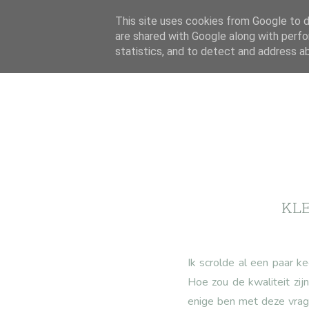
This site uses cookies from Google to de
are shared with Google along with perfo
statistics, and to detect and address a
KLE
Ik scrolde al een paar 
Hoe zou de kwaliteit zij
enige ben met deze vrag