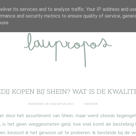
ABOUT
DISCLAIMER
CONTACT
liver its services and to analyze traffic. Your IP address and us
rmance and security metrics to ensure quality of service, gene
buse.
DIJ KOPEN BIJ SHEIN? WAT IS DE KWALIT
MAANDAG 30 AUGUSTUS 2021
FASHION
keer door het assortiment van Shein, maar werd steeds tegenge
n, is het geen weggesmeten geld, hoe snel komt de bestelling bi
en, besloot ik het gewoon uit te proberen. Ik bestelde bij de 