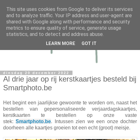
This site uses cookies from Google to deliver its services
and to analyze traffic. Your IP address and user-agent are
shared with Google along with performance and security
metrics to ensure quality of service, generate usage
statistics, and to detect and address abuse.
LEARN MORE
GOT IT
dinsdag 20 december 2022
Al drie jaar op rij kerstkaartjes besteld bij
Smartphoto.be
Het begint een jaarlijkse gewoonte te worden om, naast het
bestellen van gepersonaliseerde verjaardagskaartjes,
kerstkaarten te bestellen op onze vaste
stek:
Smartphoto.be
. Intussen zien we een onze dochter
doorheen alle kaartjes groeien tot een echt (groot) meisje.