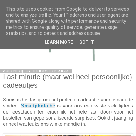
This site uses cookies from Google to deliver its services
and to analyze traffic. Your IP address and user-agent are
shared with Google along with performance and security
metrics to ensure quality of service, generate usage
statistics, and to detect and address abuse.
LEARN MORE
GOT IT
zaterdag 17 december 2022
Last minute (maar wel heel persoonlijke)
cadeautjes
Soms is het lastig om het perfecte cadeautje voor iemand te
vinden.
Smartphoto.be
is voor ons een vaste stek tijdens
de feestdagen (en eigenlijk het hele jaar door) voor het
bestellen van gepersonaliseerde surprises. Ook dit jaar ging
er heel wat leuks ons winkelmandje in.