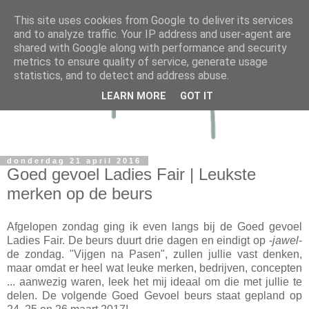
This site uses cookies from Google to deliver its services
and to analyze traffic. Your IP address and user-agent are
shared with Google along with performance and security
metrics to ensure quality of service, generate usage
statistics, and to detect and address abuse.
LEARN MORE
GOT IT
donderdag 21 april 2016
Goed gevoel Ladies Fair | Leukste
merken op de beurs
Afgelopen zondag ging ik even langs bij de Goed gevoel
Ladies Fair. De beurs duurt drie dagen en eindigt op -
jawel
-
de zondag. "Vijgen na Pasen", zullen jullie vast denken,
maar omdat er heel wat leuke merken, bedrijven, concepten
... aanwezig waren, leek het mij ideaal om die met jullie te
delen. De volgende Goed Gevoel beurs staat gepland op