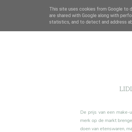
This site uses cookies from Google to de
are shared with Google along with perfo
statistics, and to detect and address a
LID
De prijs van een make-u
merk op de markt brengen
doen van etenswaren, ma