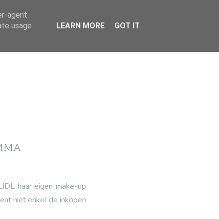
er-agent
rate usage
LEARN MORE
GOT IT
AMMA
 LIDL haar eigen make-up
ent niet enkel de inkopen