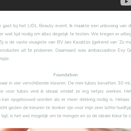
te gast bij het LIDL Beauty event. Ik maakte een unboxing van 
 er wat tijd nodig om alles degelijk te testen. We kregen er uitleg
ij is de vaste visagiste van BV Jani Kazaltzis (gekend van ‘Zo m
roducten uit te proberen. Daarnaast was ambassadrice Evy Gru
mpje.
Foundation
aar in vier verschillende kleuren. De mini tubes bevatten 30 ml
e voor tubes vind ik ideaal omdat ze erg netjes werken. Het
n kan opgebouwd worden als er meer dekking nodig is. Helaas k
icht gezien de kleuren te donker zijn voor mijn zeer lichte huidty
ligt, is het wel mogelijk om te mengen en zo de ideale kleur te c