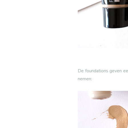
De foundations geven een
nemen: