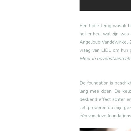
Een tijdje terug was ik 
het er heel wat zijn, was
Angelique Vandewinkel. Z
vraag van LIDL om hun p
Meer in bovenstaand fil
De foundation is beschikb
lang mee doen. De keuz
dekkend effect achter e
zelf proberen op mijn gez
één van deze foundations 