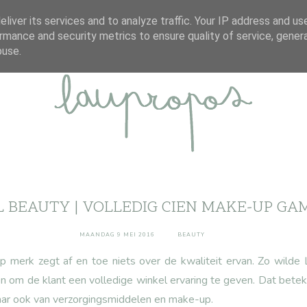
ABOUT
DISCLAIMER
CONTACT
liver its services and to analyze traffic. Your IP address and us
rmance and security metrics to ensure quality of service, gene
buse.
L BEAUTY | VOLLEDIG CIEN MAKE-UP G
MAANDAG 9 MEI 2016
BEAUTY
p merk zegt af en toe niets over de kwaliteit ervan. Zo wilde
 om de klant een volledige winkel ervaring te geven. Dat betek
ar ook van verzorgingsmiddelen en make-up.