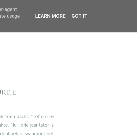
er-agent
rate usage
LEARN MORE
GOT IT
URTJE
ik toen dacht: "Tof om te
. Nu... drie jaar later is
idenhoekje, waardoor het