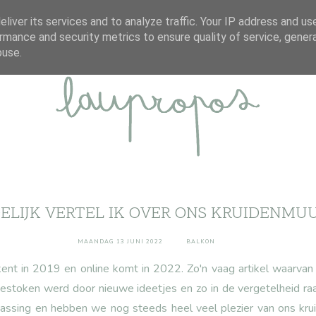
ABOUT
DISCLAIMER
CONTACT
liver its services and to analyze traffic. Your IP address and us
rmance and security metrics to ensure quality of service, gene
buse.
ELIJK VERTEL IK OVER ONS KRUIDENMU
MAANDAG 13 JUNI 2022
BALKON
 kent in 2019 en online komt in 2022. Zo'n vaag artikel waarvan 
gestoken werd door nieuwe ideetjes en zo in de vergetelheid raakte
assing en hebben we nog steeds heel veel plezier van ons kru