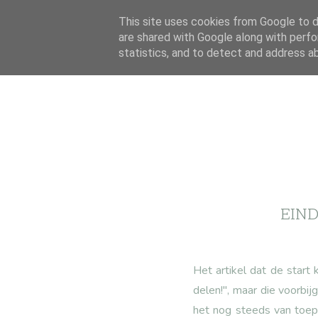
This site uses cookies from Google to de
are shared with Google along with perfo
statistics, and to detect and address a
EIND
Het artikel dat de start
delen!", maar die voorbij
het nog steeds van toep