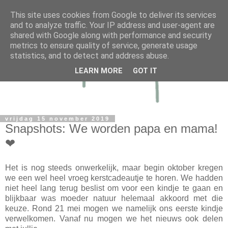
This site uses cookies from Google to deliver its services
and to analyze traffic. Your IP address and user-agent are
shared with Google along with performance and security
metrics to ensure quality of service, generate usage
statistics, and to detect and address abuse.
LEARN MORE
GOT IT
vrijdag 15 november 2019
Snapshots: We worden papa en mama!
❤
Het is nog steeds onwerkelijk, maar begin oktober kregen
we een wel heel vroeg kerstcadeautje te horen. We hadden
niet heel lang terug beslist om voor een kindje te gaan en
blijkbaar was moeder natuur helemaal akkoord met die
keuze. Rond 21 mei mogen we namelijk ons eerste kindje
verwelkomen. Vanaf nu mogen we het nieuws ook delen