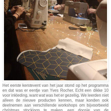
Het eerste kerstevent van het jaar stond op het programma
en dat was er eentje van Yves Rocher. Echt een dikke 10
voor inkleding, want wat was het er gezellig. We leerden niet
alleen de nieuwe producten kennen, maar konden ook
deelnemen aan verschillende workshops om bijvoorbeeld
christmas stockings te maken, een doosje van de