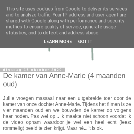
This site uses cookies from Google to deliver its services
and to analyze traffic. Your IP address and user-agent are
shared with Google along with performance and security
metrics to ensure quality of service, generate usage
statistics, and to detect and address abuse.
LEARN MORE
GOT IT
dinsdag 13 oktober 2020
De kamer van Anne-Marie (4 maanden
oud)
Jullie vroegen massaal naar een uitgebreide toer door de
kamer van onze dochter Anne-Marie. Tijdens het filmen is ze
vier maanden oud en we bouwden de kamer op volgens
haar noden. Pas wel op... ik maakte niet schoon voordat ik
de video opnam waardoor je wel een heel echt (lees:
rommelig) beeld te zien krijgt. Maar hé... 't Is ok.