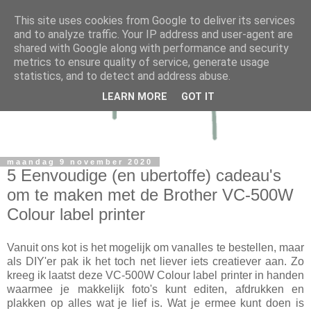
This site uses cookies from Google to deliver its services
and to analyze traffic. Your IP address and user-agent are
shared with Google along with performance and security
metrics to ensure quality of service, generate usage
statistics, and to detect and address abuse.
LEARN MORE
GOT IT
maandag 9 november 2020
5 Eenvoudige (en ubertoffe) cadeau's
om te maken met de Brother VC-500W
Colour label printer
Vanuit ons kot is het mogelijk om vanalles te bestellen, maar
als DIY'er pak ik het toch net liever iets creatiever aan. Zo
kreeg ik laatst deze VC-500W Colour label printer in handen
waarmee je makkelijk foto's kunt editen, afdrukken en
plakken op alles wat je lief is. Wat je ermee kunt doen is