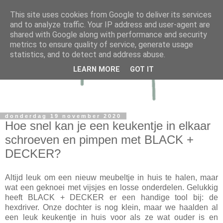
This site uses cookies from Google to deliver its services
and to analyze traffic. Your IP address and user-agent are
shared with Google along with performance and security
metrics to ensure quality of service, generate usage
statistics, and to detect and address abuse.
LEARN MORE
GOT IT
donderdag 19 november 2020
Hoe snel kan je een keukentje in elkaar
schroeven en pimpen met BLACK +
DECKER?
Altijd leuk om een nieuw meubeltje in huis te halen, maar
wat een geknoei met vijsjes en losse onderdelen. Gelukkig
heeft BLACK + DECKER er een handige tool bij: de
hexdriver. Onze dochter is nog klein, maar we haalden al
een leuk keukentje in huis voor als ze wat ouder is en