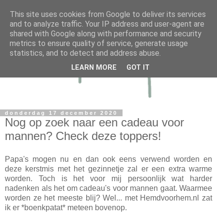
This site uses cookies from Google to deliver its services
and to analyze traffic. Your IP address and user-agent are
shared with Google along with performance and security
metrics to ensure quality of service, generate usage
statistics, and to detect and address abuse.
LEARN MORE
GOT IT
donderdag 17 december 2020
Nog op zoek naar een cadeau voor
mannen? Check deze toppers!
Papa's mogen nu en dan ook eens verwend worden en
deze kerstmis met het gezinnetje zal er een extra warme
worden. Toch is het voor mij persoonlijk wat harder
nadenken als het om cadeau's voor mannen gaat. Waarmee
worden ze het meeste blij? Wel... met Hemdvoorhem.nl zat
ik er *boenkpatat* meteen bovenop.