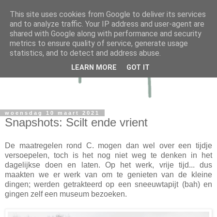
This site uses cookies from Google to deliver its services
and to analyze traffic. Your IP address and user-agent are
shared with Google along with performance and security
metrics to ensure quality of service, generate usage
statistics, and to detect and address abuse.
LEARN MORE
GOT IT
woensdag 10 maart 2021
Snapshots: Scilt ende vrient
De maatregelen rond C. mogen dan wel over een tijdje
versoepelen, toch is het nog niet weg te denken in het
dagelijkse doen en laten. Op het werk, vrije tijd... dus
maakten we er werk van om te genieten van de kleine
dingen; werden getrakteerd op een sneeuwtapijt (bah) en
gingen zelf een museum bezoeken.