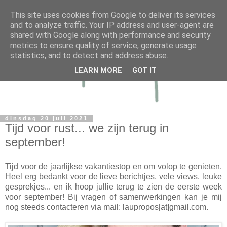
This site uses cookies from Google to deliver its services
and to analyze traffic. Your IP address and user-agent are
shared with Google along with performance and security
metrics to ensure quality of service, generate usage
statistics, and to detect and address abuse.
LEARN MORE
GOT IT
dinsdag 20 juli 2021
Tijd voor rust... we zijn terug in
september!
Tijd voor de jaarlijkse vakantiestop en om volop te genieten.
Heel erg bedankt voor de lieve berichtjes, vele views, leuke
gesprekjes... en ik hoop jullie terug te zien de eerste week
voor september! Bij vragen of samenwerkingen kan je mij
nog steeds contacteren via mail: laupropos[at]gmail.com.