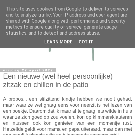
This site uses cookies from Google to deliver its services
and to analyze traffic. Your IP address and user-agent are
shared with Google along with performance and security
metrics to ensure quality of service, generate usage
statistics, and to detect and address abuse.
LEARN MORE
GOT IT
vrijdag 22 april 2022
Een nieuwe (wel heel persoonlijke)
zitzak en chillen in de patio
A propos... een stilzittend kindje hebben we nooit gehad,
maar waar ze wel graag eens voor neerzit is het lezen van
een boekje. Daarom dat ik maar al te graag iets wilde in huis
waar ze zich goed op zou voelen, kon op klimmen/klauteren
en intussen ook kon genieten van een momentje rust.
Hetzelfde geldt voor mama en papa uiteraard, maar dan met