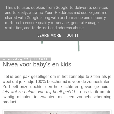
This site uses cookies from Google to deliver its services
and to analyze traffic. Your IP address and user-agent are
shared with Google along with performance and security
metrics to ensure quality of service, generate usage
statistics, and to detect and address abuse.
LEARN MORE
GOT IT
woensdag 27 juli 2022
Nivea voor baby's en kids
Het is een pak gezelliger om in het zonnetje te zitten als je
weet dat je kindje 100% beschermd is voor de zonnestralen.
Zo heeft onze dochter een hele lichte en gevoelige huid
-
iets wat ze helaas van mij heeft geërfd -
, dus sta ik om de
twintig minuten te zwaaien met een zonnebescherming
product.