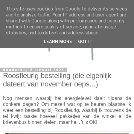
This site uses cookies from Google to deliver its services
and to analyze traffic. Your IP address and user-agent are
shared with Google along with performance and security
metrics to ensure quality of service, generate usage
statistics, and to detect and address abuse.
LEARN MORE
GOT IT
donderdag 2 januari 2025
Roosfleurig bestelling (die eigenlijk
dateert van november oeps...)
Nog mensen waarbij het energielevel daalt tijdens de
donkere dagen? Om mezelf wat op te beuren plaatste ik
weer een bestelling bij Roosfleurig, waarbij ik trouwens de
tel kwijt raakte hoeveel pakketjes van de winkel al de
brievenbus binnen vielen, maar hé... 't is OK!