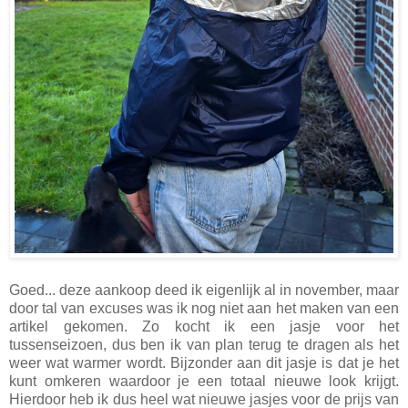
Goed... deze aankoop deed ik eigenlijk al in november, maar
door tal van excuses was ik nog niet aan het maken van een
artikel gekomen. Zo kocht ik een jasje voor het
tussenseizoen, dus ben ik van plan terug te dragen als het
weer wat warmer wordt. Bijzonder aan dit jasje is dat je het
kunt omkeren waardoor je een totaal nieuwe look krijgt.
Hierdoor heb ik dus heel wat nieuwe jasjes voor de prijs van