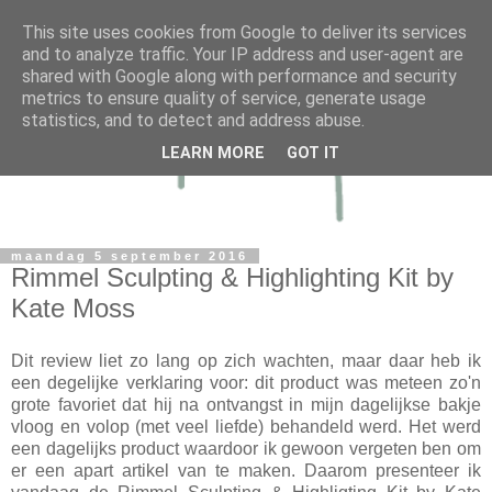
This site uses cookies from Google to deliver its services
and to analyze traffic. Your IP address and user-agent are
shared with Google along with performance and security
metrics to ensure quality of service, generate usage
statistics, and to detect and address abuse.
LEARN MORE
GOT IT
maandag 5 september 2016
Rimmel Sculpting & Highlighting Kit by
Kate Moss
Dit review liet zo lang op zich wachten, maar daar heb ik
een degelijke verklaring voor: dit product was meteen zo'n
grote favoriet dat hij na ontvangst in mijn dagelijkse bakje
vloog en volop (met veel liefde) behandeld werd. Het werd
een dagelijks product waardoor ik gewoon vergeten ben om
er een apart artikel van te maken. Daarom presenteer ik