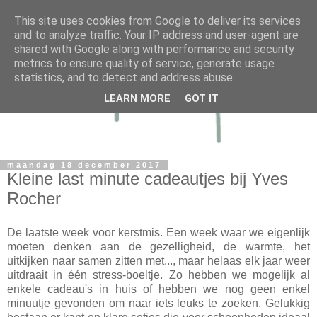
This site uses cookies from Google to deliver its services
and to analyze traffic. Your IP address and user-agent are
shared with Google along with performance and security
metrics to ensure quality of service, generate usage
statistics, and to detect and address abuse.
LEARN MORE
GOT IT
maandag 18 december 2017
Kleine last minute cadeautjes bij Yves
Rocher
De laatste week voor kerstmis. Een week waar we eigenlijk
moeten denken aan de gezelligheid, de warmte, het
uitkijken naar samen zitten met..., maar helaas elk jaar weer
uitdraait in één stress-boeltje. Zo hebben we mogelijk al
enkele cadeau's in huis of hebben we nog geen enkel
minuutje gevonden om naar iets leuks te zoeken. Gelukkig