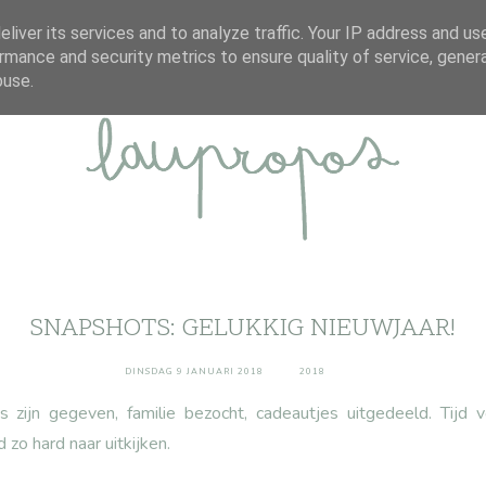
ABOUT
DISCLAIMER
CONTACT
liver its services and to analyze traffic. Your IP address and us
rmance and security metrics to ensure quality of service, gene
buse.
SNAPSHOTS: GELUKKIG NIEUWJAAR!
DINSDAG 9 JANUARI 2018
2018
 zijn gegeven, familie bezocht, cadeautjes uitgedeeld. Tijd 
 zo hard naar uitkijken.