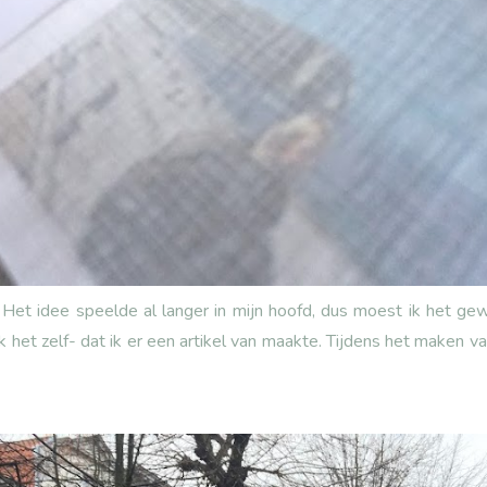
. Het idee speelde al langer in mijn hoofd, dus moest ik het ge
ik het zelf- dat ik er een artikel van maakte. Tijdens het maken v