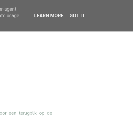
er-agent
rate usage
LEARN MORE
GOT IT
voor een terugblik op de